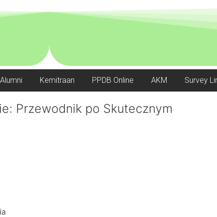
Alumni
Kemitraan
PPDB Online
AKM
Survey Li
e: Przewodnik po Skutecznym
ia