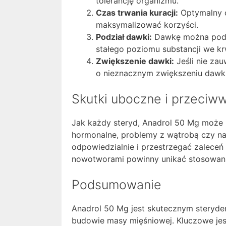
tolerancję organizmu.
Czas trwania kuracji:
Optymalny c
maksymalizować korzyści.
Podział dawki:
Dawkę można podzi
stałego poziomu substancji we kr
Zwiększenie dawki:
Jeśli nie za
o nieznacznym zwiększeniu dawki
Skutki uboczne i przeciw
Jak każdy steryd, Anadrol 50 Mg może 
hormonalne, problemy z wątrobą czy na
odpowiedzialnie i przestrzegać zalece
nowotworami powinny unikać stosowani
Podsumowanie
Anadrol 50 Mg jest skutecznym steryde
budowie masy mięśniowej. Kluczowe je