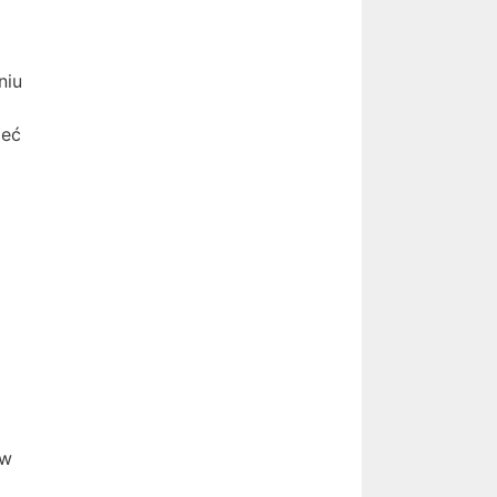
niu
leć
 w