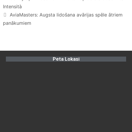
Intensità
AviaMasters: Augsta lidošana avārijas spēle ātriem
panākumiem
Peta Lokasi