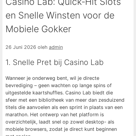
Casino Lab: Quick‑Hit Slots
en Snelle Winsten voor de
Mobiele Gokker
26 Juni 2026
oleh
admin
1. Snelle Pret bij Casino Lab
Wanneer je onderweg bent, wil je directe
bevrediging – geen wachten op lange spins of
uitgestelde kaartshuffles. Casino Lab biedt die
sfeer met een bibliotheek van meer dan zesduizend
titels die aanvoelen als een sprint in plaats van een
marathon. Het ontwerp van het platform is
overzichtelijk, laadt snel op zowel desktop- als
mobiele browsers, zodat je direct kunt beginnen