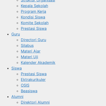
Kepala Sekolah
Program Kerja
Kondisi Siswa
Komite Sekolah
Prestasi Siswa
Guru
Directori Guru
Silabus
Materi Ajar
Materi Uji
Kalender Akademik
Siswa
Prestasi Siswa
Ektrakurikuler
OSIS
Beasiswa
Alumni
Direktori Alumni