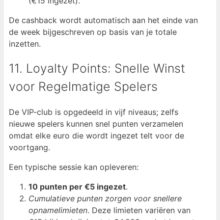
(€15 ingezet).
De cashback wordt automatisch aan het einde van
de week bijgeschreven op basis van je totale
inzetten.
11. Loyalty Points: Snelle Winst
voor Regelmatige Spelers
De VIP-club is opgedeeld in vijf niveaus; zelfs
nieuwe spelers kunnen snel punten verzamelen
omdat elke euro die wordt ingezet telt voor de
voortgang.
Een typische sessie kan opleveren:
10 punten per €5 ingezet
.
Cumulatieve punten zorgen voor snellere
opnamelimieten
. Deze limieten variëren van