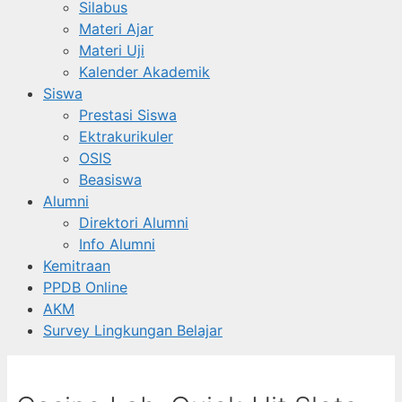
Silabus
Materi Ajar
Materi Uji
Kalender Akademik
Siswa
Prestasi Siswa
Ektrakurikuler
OSIS
Beasiswa
Alumni
Direktori Alumni
Info Alumni
Kemitraan
PPDB Online
AKM
Survey Lingkungan Belajar