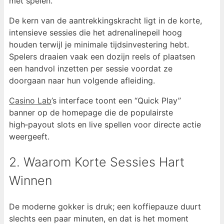
met spelen.
De kern van de aantrekkingskracht ligt in de korte,
intensieve sessies die het adrenalinepeil hoog
houden terwijl je minimale tijdsinvestering hebt.
Spelers draaien vaak een dozijn reels of plaatsen
een handvol inzetten per sessie voordat ze
doorgaan naar hun volgende afleiding.
Casino Lab
’s interface toont een “Quick Play”
banner op de homepage die de populairste
high‑payout slots en live spellen voor directe actie
weergeeft.
2. Waarom Korte Sessies Hart
Winnen
De moderne gokker is druk; een koffiepauze duurt
slechts een paar minuten, en dat is het moment