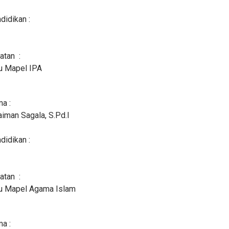
didikan :
atan :
u Mapel IPA
a :
aiman Sagala, S.Pd.I
didikan :
atan :
u Mapel Agama Islam
a :