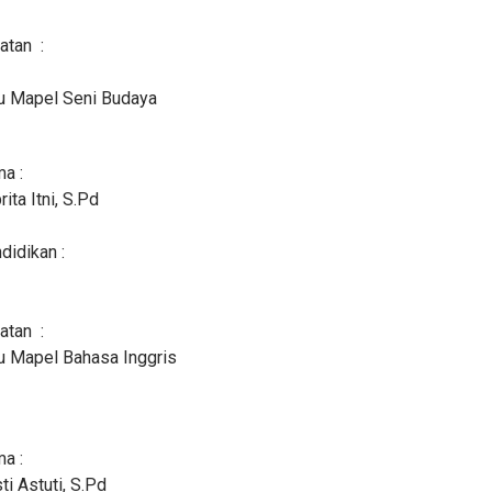
atan :
u Mapel Seni Budaya
a :
ita Itni, S.Pd
didikan :
atan :
u Mapel Bahasa Inggris
a :
ti Astuti, S.Pd