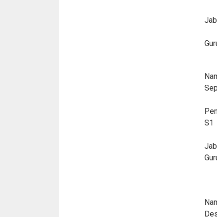
Jab
Gur
Nam
Sepr
Pen
S1
Jab
Gur
Nam
Des