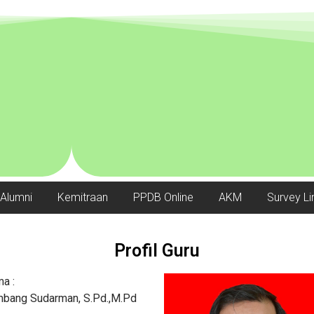
Alumni
Kemitraan
PPDB Online
AKM
Survey Li
Profil Guru
a :
bang Sudarman, S.Pd.,M.Pd