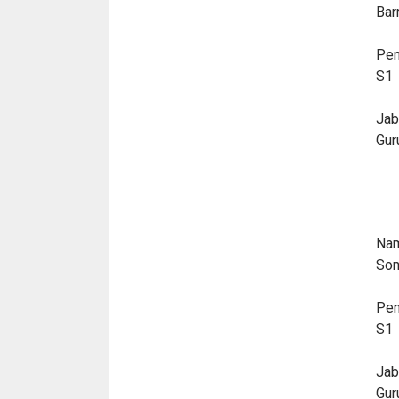
Bar
Pen
S1
Jab
Gur
Nam
Son
Pen
S1
Jab
Gur