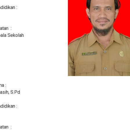
didikan :
atan :
ala Sekolah
a :
asih, S.Pd
didikan :
atan :