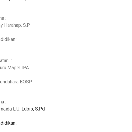
a :
y Harahap, S.P
didikan :
atan :
Guru Mapel IPA
Bendahara BOSP
a :
maida L.U. Lubis, S.Pd
didikan :