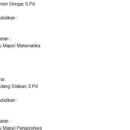
men Siregar, S.Pd
didikan :
atan :
u Mapel Matematika
a :
dang Silaban, S.Pd
didikan :
atan :
u Mapel Penjasorkes