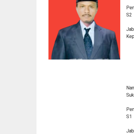
Pen
S2
Jab
Kep
Nam
Suk
Pen
S1
Jab