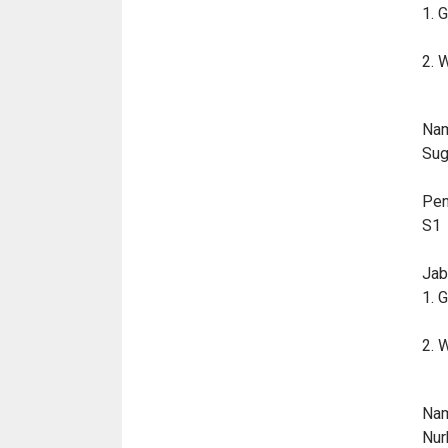
1. 
2. 
Nam
Sug
Pen
S1
Jab
1. 
2. 
Nam
Nur