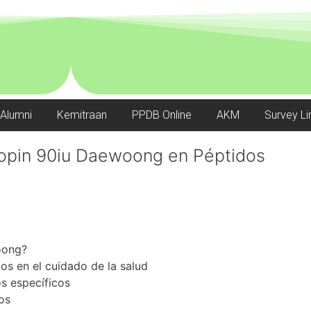
Alumni
Kemitraan
PPDB Online
AKM
Survey Li
ropin 90iu Daewoong en Péptidos
oong?
dos en el cuidado de la salud
s específicos
os