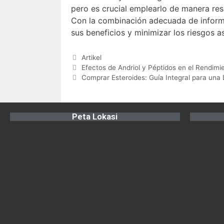
pero es crucial emplearlo de manera resp
Con la combinación adecuada de informa
sus beneficios y minimizar los riesgos a
Artikel
Efectos de Andriol y Péptidos en el Rendimie
Comprar Esteroides: Guía Integral para una
Peta Lokasi