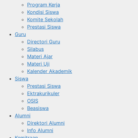
Program Kerja
Kondisi Siswa
Komite Sekolah
Prestasi Siswa
Guru
Directori Guru
Silabus
Materi Ajar
Materi Uji
Kalender Akademik
Siswa
Prestasi Siswa
Ektrakurikuler
OSIS
Beasiswa
Alumni
Direktori Alumni
Info Alumni
Kemitraan