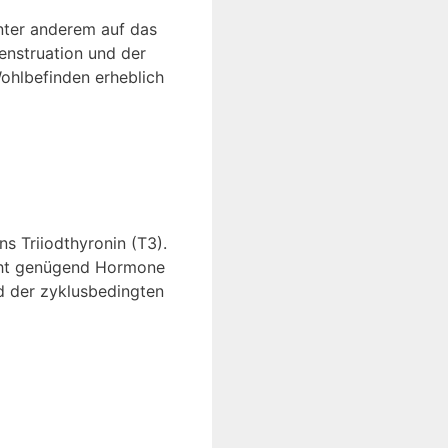
nter anderem auf das
enstruation und der
ohlbefinden erheblich
s Triiodthyronin (T3).
icht genügend Hormone
d der zyklusbedingten