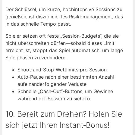
Der Schlüssel, um kurze, hochintensive Sessions zu
genießen, ist diszipliniertes Risikomanagement, das
in das schnelle Tempo passt.
Spieler setzen oft feste „Session‑Budgets“, die sie
nicht überschreiten dürfen—sobald dieses Limit
erreicht ist, stoppt das Spiel automatisch, um lange
Spielphasen zu verhindern.
Shoot‑and‑Stop‑Wettlimits pro Session
Auto‑Pause nach einer bestimmten Anzahl
aufeinanderfolgender Verluste
Schnelle „Cash‑Out“-Buttons, um Gewinne
während der Session zu sichern
10. Bereit zum Drehen? Holen Sie
sich jetzt Ihren Instant‑Bonus!