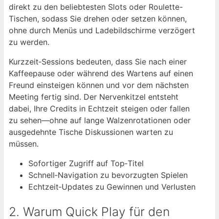
direkt zu den beliebtesten Slots oder Roulette-
Tischen, sodass Sie drehen oder setzen können,
ohne durch Menüs und Ladebildschirme verzögert
zu werden.
Kurzzeit‑Sessions bedeuten, dass Sie nach einer
Kaffeepause oder während des Wartens auf einen
Freund einsteigen können und vor dem nächsten
Meeting fertig sind. Der Nervenkitzel entsteht
dabei, Ihre Credits in Echtzeit steigen oder fallen
zu sehen—ohne auf lange Walzenrotationen oder
ausgedehnte Tische Diskussionen warten zu
müssen.
Sofortiger Zugriff auf Top‑Titel
Schnell‑Navigation zu bevorzugten Spielen
Echtzeit‑Updates zu Gewinnen und Verlusten
2. Warum Quick Play für den