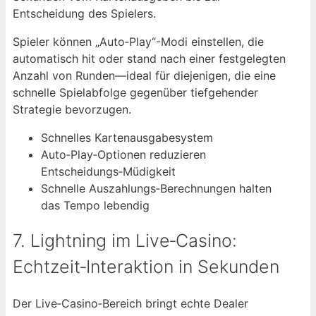
Entscheidung des Spielers.
Spieler können „Auto‑Play“-Modi einstellen, die
automatisch hit oder stand nach einer festgelegten
Anzahl von Runden—ideal für diejenigen, die eine
schnelle Spielabfolge gegenüber tiefgehender
Strategie bevorzugen.
Schnelles Kartenausgabesystem
Auto‑Play‑Optionen reduzieren
Entscheidungs‑Müdigkeit
Schnelle Auszahlungs‑Berechnungen halten
das Tempo lebendig
7. Lightning im Live‑Casino:
Echtzeit‑Interaktion in Sekunden
Der Live‑Casino‑Bereich bringt echte Dealer