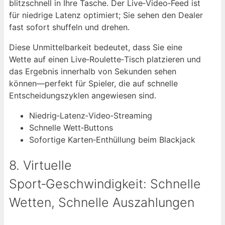
blitzschnell in Ihre Tasche. Der Live‑Video‑Feed ist
für niedrige Latenz optimiert; Sie sehen den Dealer
fast sofort shuffeln und drehen.
Diese Unmittelbarkeit bedeutet, dass Sie eine
Wette auf einen Live‑Roulette‑Tisch platzieren und
das Ergebnis innerhalb von Sekunden sehen
können—perfekt für Spieler, die auf schnelle
Entscheidungszyklen angewiesen sind.
Niedrig‑Latenz‑Video‑Streaming
Schnelle Wett‑Buttons
Sofortige Karten‑Enthüllung beim Blackjack
8. Virtuelle
Sport‑Geschwindigkeit: Schnelle
Wetten, Schnelle Auszahlungen