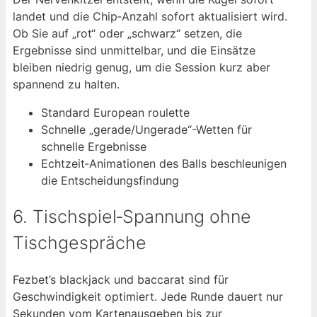
landet und die Chip‑Anzahl sofort aktualisiert wird.
Ob Sie auf „rot“ oder „schwarz“ setzen, die
Ergebnisse sind unmittelbar, und die Einsätze
bleiben niedrig genug, um die Session kurz aber
spannend zu halten.
Standard European roulette
Schnelle „gerade/Ungerade“-Wetten für
schnelle Ergebnisse
Echtzeit‑Animationen des Balls beschleunigen
die Entscheidungsfindung
6. Tischspiel‑Spannung ohne
Tischgespräche
Fezbet’s blackjack und baccarat sind für
Geschwindigkeit optimiert. Jede Runde dauert nur
Sekunden vom Kartenausgeben bis zur