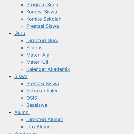
Program Kerja
Kondisi Siswa
Komite Sekolah
Prestasi Siswa
Guru
Directori Guru
Silabus
Materi Ajar
Materi Uji
Kalender Akademik
Siswa
Prestasi Siswa
Ektrakurikuler
OSIS
Beasiswa
Alumni
Direktori Alumni
Info Alumni
Kemitraan