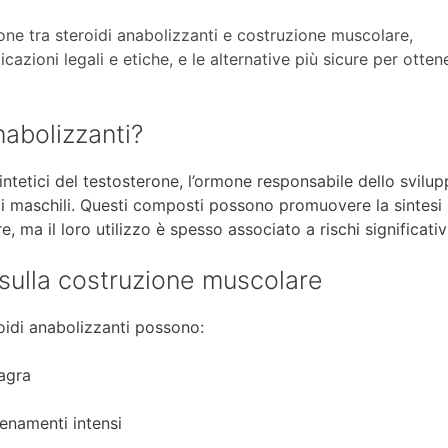
ione tra steroidi anabolizzanti e costruzione muscolare,
plicazioni legali e etiche, e le alternative più sicure per otten
nabolizzanti?
sintetici del testosterone, l’ormone responsabile dello svilu
li maschili. Questi composti possono promuovere la sintesi
, ma il loro utilizzo è spesso associato a rischi significativi
di sulla costruzione muscolare
roidi anabolizzanti possono:
agra
lenamenti intensi