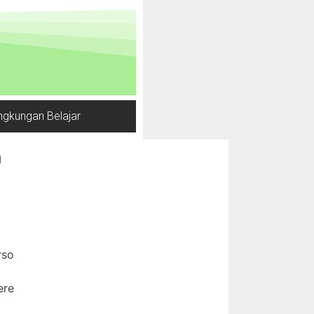
ngkungan Belajar
a
rso
ere