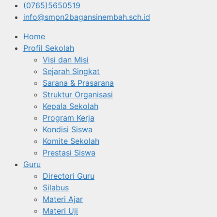
(0765)5650519
info@smpn2bagansinembah.sch.id
Home
Profil Sekolah
Visi dan Misi
Sejarah Singkat
Sarana & Prasarana
Struktur Organisasi
Kepala Sekolah
Program Kerja
Kondisi Siswa
Komite Sekolah
Prestasi Siswa
Guru
Directori Guru
Silabus
Materi Ajar
Materi Uji