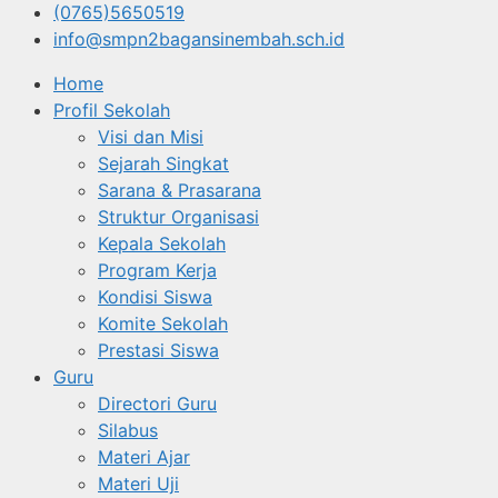
(0765)5650519
info@smpn2bagansinembah.sch.id
Home
Profil Sekolah
Visi dan Misi
Sejarah Singkat
Sarana & Prasarana
Struktur Organisasi
Kepala Sekolah
Program Kerja
Kondisi Siswa
Komite Sekolah
Prestasi Siswa
Guru
Directori Guru
Silabus
Materi Ajar
Materi Uji