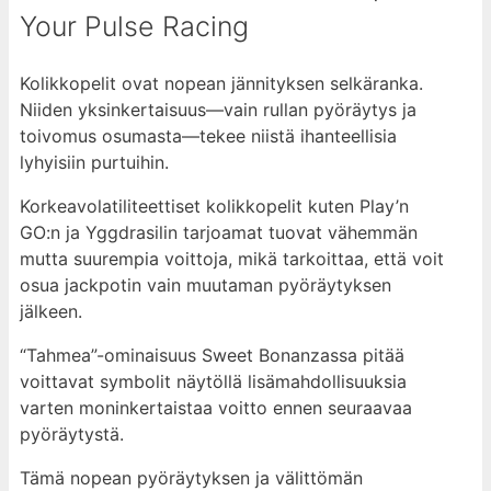
Your Pulse Racing
Kolikkopelit ovat nopean jännityksen selkäranka.
Niiden yksinkertaisuus—vain rullan pyöräytys ja
toivomus osumasta—tekee niistä ihanteellisia
lyhyisiin purtuihin.
Korkeavolatiliteettiset kolikkopelit kuten Play’n
GO:n ja Yggdrasilin tarjoamat tuovat vähemmän
mutta suurempia voittoja, mikä tarkoittaa, että voit
osua jackpotin vain muutaman pyöräytyksen
jälkeen.
“Tahmea”-ominaisuus Sweet Bonanzassa pitää
voittavat symbolit näytöllä lisämahdollisuuksia
varten moninkertaistaa voitto ennen seuraavaa
pyöräytystä.
Tämä nopean pyöräytyksen ja välittömän