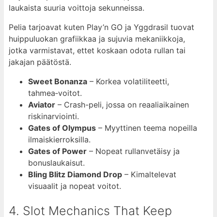
laukaista suuria voittoja sekunneissa.
Pelia tarjoavat kuten Play’n GO ja Yggdrasil tuovat
huippuluokan grafiikkaa ja sujuvia mekaniikkoja,
jotka varmistavat, ettet koskaan odota rullan tai
jakajan päätöstä.
Sweet Bonanza
– Korkea volatiliteetti,
tahmea‑voitot.
Aviator
– Crash-peli, jossa on reaaliaikainen
riskinarviointi.
Gates of Olympus
– Myyttinen teema nopeilla
ilmaiskierroksilla.
Gates of Power
– Nopeat rullanvetäisy ja
bonuslaukaisut.
Bling Blitz Diamond Drop
– Kimaltelevat
visuaalit ja nopeat voitot.
4. Slot Mechanics That Keep