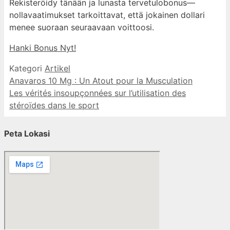
Rekisteröidy tänään ja lunasta tervetulobonus—
nollavaatimukset tarkoittavat, että jokainen dollari
menee suoraan seuraavaan voittoosi.
Hanki Bonus Nyt!
Kategori
Artikel
Anavaros 10 Mg : Un Atout pour la Musculation
Les vérités insoupçonnées sur l’utilisation des
stéroïdes dans le sport
Peta Lokasi