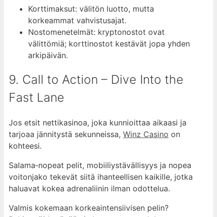
Korttimaksut: välitön luotto, mutta
korkeammat vahvistusajat.
Nostomenetelmät: kryptonostot ovat
välittömiä; korttinostot kestävät jopa yhden
arkipäivän.
9. Call to Action – Dive Into the
Fast Lane
Jos etsit nettikasinoa, joka kunnioittaa aikaasi ja
tarjoaa jännitystä sekunneissa,
Winz Casino
on
kohteesi.
Salama‑nopeat pelit, mobiiliystävällisyys ja nopea
voitonjako tekevät siitä ihanteellisen kaikille, jotka
haluavat kokea adrenaliinin ilman odottelua.
Valmis kokemaan korkeaintensiivisen pelin?