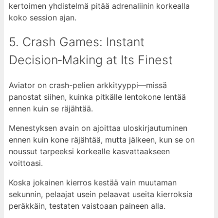
kertoimen yhdistelmä pitää adrenaliinin korkealla
koko session ajan.
5. Crash Games: Instant
Decision‑Making at Its Finest
Aviator on crash-pelien arkkityyppi—missä
panostat siihen, kuinka pitkälle lentokone lentää
ennen kuin se räjähtää.
Menestyksen avain on ajoittaa uloskirjautuminen
ennen kuin kone räjähtää, mutta jälkeen, kun se on
noussut tarpeeksi korkealle kasvattaakseen
voittoasi.
Koska jokainen kierros kestää vain muutaman
sekunnin, pelaajat usein pelaavat useita kierroksia
peräkkäin, testaten vaistoaan paineen alla.