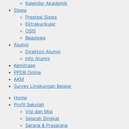
Kalender Akademik
Siswa
Prestasi Siswa
Ektrakurikuler
OSIS
Beasiswa
Alumni
Direktori Alumni
Info Alumni
Kemitraan
PPDB Online
AKM
Survey Lingkungan Belajar
Home
Profil Sekolah
Visi dan Misi
Sejarah Singkat
Sarana & Prasarana