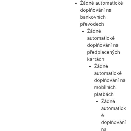
Žádné automatické
doplňování na
bankovních
převodech
Žádné
automatické
doplňování na
předplacených
kartách
Žádné
automatické
doplňování na
mobilních
platbách
Žádné
automatick
é
doplňování
na