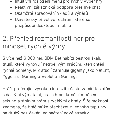
Intuitivní rozložení menu pro rychlý výběr hry
Reaktivní zákaznická podpora přes live chat
Okamžité zpracování vkladů a výběrů
Uživatelsky přívětivé rozhraní, které se
přizpůsobí desktopu i mobilu
2. Přehled rozmanitosti her pro
mindset rychlé výhry
S více než 6 000 her,
BDM Bet
nabízí pestrou škálu
titulů, které vyhovují netrpělivým hráčům, kteří chtějí
rychlé odměny. Mix studií zahrnuje giganty jako NetEnt,
Yggdrasil Gaming a Evolution Gaming.
Hráči preferující vysokou intenzitu často zamíří k slotům
s častými výplatami, crash hrám končícím během
sekund a stolním hrám s rychlými obraty. Šíře možností
znamená, že hráč může přecházet z jednoho typu hry
na druhý bez čekání na načtení nové stránky.