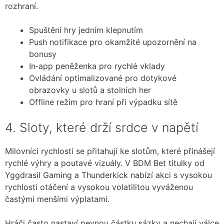
rozhraní.
Spuštění hry jedním klepnutím
Push notifikace pro okamžité upozornění na
bonusy
In‑app peněženka pro rychlé vklady
Ovládání optimalizované pro dotykové
obrazovky u slotů a stolních her
Offline režim pro hraní při výpadku sítě
4. Sloty, které drží srdce v napětí
Milovníci rychlosti se přitahují ke slotům, které přinášejí
rychlé výhry a poutavé vizuály. V BDM Bet titulky od
Yggdrasil Gaming a Thunderkick nabízí akci s vysokou
rychlostí otáčení a vysokou volatilitou vyváženou
častými menšími výplatami.
Hráči často nastaví pevnou částku sázky a nechají válce