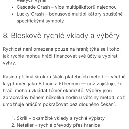
Cascade Crash – více multiplikátorů najednou
Lucky Crash – bonusové multiplikátory spuštěné
specifickými symboly
8. Bleskově rychlé vklady a výběry
Rychlost není omezena pouze na hraní; týká se i toho,
jak rychle mohou hráči financovat své účty a vybírat
výhry.
Kasino přijímá širokou škálu platebních metod — včetně
kryptoměn jako Bitcoin a Ethereum — což zajišťuje, že
hráči mohou vkládat téměř okamžitě. Výběry jsou
zpracovány během několika hodin u většiny metod, což
umožňuje hráčům pokračovat bez dlouhého čekání.
Skrill – okamžité vklady a rychlé výplaty
Neteller – rychlé převody přes hranice