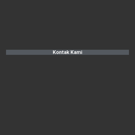
Kontak Kami