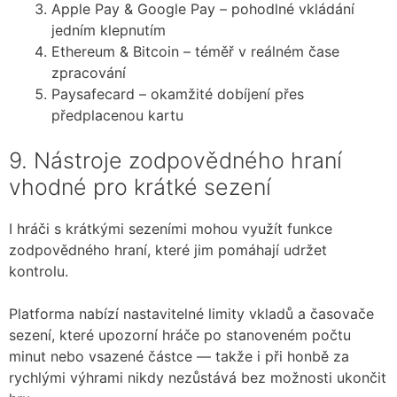
Apple Pay & Google Pay – pohodlné vkládání
jedním klepnutím
Ethereum & Bitcoin – téměř v reálném čase
zpracování
Paysafecard – okamžité dobíjení přes
předplacenou kartu
9. Nástroje zodpovědného hraní
vhodné pro krátké sezení
I hráči s krátkými sezeními mohou využít funkce
zodpovědného hraní, které jim pomáhají udržet
kontrolu.
Platforma nabízí nastavitelné limity vkladů a časovače
sezení, které upozorní hráče po stanoveném počtu
minut nebo vsazené částce — takže i při honbě za
rychlými výhrami nikdy nezůstává bez možnosti ukončit