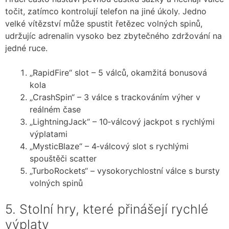
točit, zatímco kontrolují telefon na jiné úkoly. Jedno
velké vítězství může spustit řetězec volných spinů,
udržujíc adrenalin vysoko bez zbytečného zdržování na
jedné ruce.
„RapidFire“ slot – 5 válců, okamžitá bonusová
kola
„CrashSpin“ – 3 válce s trackováním výher v
reálném čase
„LightningJack“ – 10‑válcový jackpot s rychlými
výplatami
„MysticBlaze“ – 4‑válcový slot s rychlými
spouštěči scatter
„TurboRockets“ – vysokorychlostní válce s bursty
volných spinů
5. Stolní hry, které přinášejí rychlé
výplaty