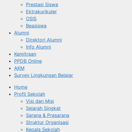
Prestasi Siswa
Ektrakurikuler
OSIS
Beasiswa
Alumni
Direktori Alumni
Info Alumni
Kemitraan
PPDB Online
AKM
Survey Lingkungan Belajar
Home
Profil Sekolah
Visi dan Misi
Sejarah Singkat
Sarana & Prasarana
Struktur Organisasi
Kepala Sekolah