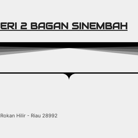
ERI 2 BAGAN SINEMBAH
Rokan Hilir - Riau 28992