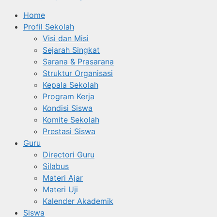
Home
Profil Sekolah
Visi dan Misi
Sejarah Singkat
Sarana & Prasarana
Struktur Organisasi
Kepala Sekolah
Program Kerja
Kondisi Siswa
Komite Sekolah
Prestasi Siswa
Guru
Directori Guru
Silabus
Materi Ajar
Materi Uji
Kalender Akademik
Siswa