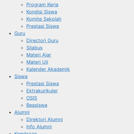
Program Kerja
Kondisi Siswa
Komite Sekolah
Prestasi Siswa
Guru
Directori Guru
Silabus
Materi Ajar
Materi Uji
Kalender Akademik
Siswa
Prestasi Siswa
Ektrakurikuler
OSIS
Beasiswa
Alumni
Direktori Alumni
Info Alumni
Kemitraan