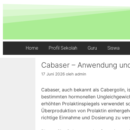
Home
Profil Sekolah
Guru
Siswa
Cabaser – Anwendung und
17 Juni 2026
oleh
admin
Cabaser, auch bekannt als Cabergolin, i
bestimmten hormonellen Ungleichgewicht
erhöhten Prolaktinspiegels verwendet s
Überproduktion von Prolaktin einhergehen
richtige Einnahme und Dosierung zu ver