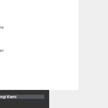
ie
an
ngi Kami