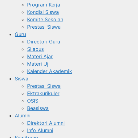
Program Kerja
Kondisi Siswa
Komite Sekolah
Prestasi Siswa
Guru
Directori Guru
Silabus
Materi Ajar
Materi Uji
Kalender Akademik
Siswa
Prestasi Siswa
Ektrakurikuler
OSIS
Beasiswa
Alumni
Direktori Alumni
Info Alumni
Kemitraan