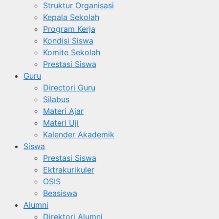
Struktur Organisasi
Kepala Sekolah
Program Kerja
Kondisi Siswa
Komite Sekolah
Prestasi Siswa
Guru
Directori Guru
Silabus
Materi Ajar
Materi Uji
Kalender Akademik
Siswa
Prestasi Siswa
Ektrakurikuler
OSIS
Beasiswa
Alumni
Direktori Alumni