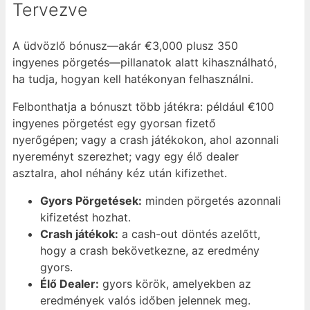
Tervezve
A üdvözlő bónusz—akár €3,000 plusz 350
ingyenes pörgetés—pillanatok alatt kihasználható,
ha tudja, hogyan kell hatékonyan felhasználni.
Felbonthatja a bónuszt több játékra: például €100
ingyenes pörgetést egy gyorsan fizető
nyerőgépen; vagy a crash játékokon, ahol azonnali
nyereményt szerezhet; vagy egy élő dealer
asztalra, ahol néhány kéz után kifizethet.
Gyors Pörgetések:
minden pörgetés azonnali
kifizetést hozhat.
Crash játékok:
a cash-out döntés azelőtt,
hogy a crash bekövetkezne, az eredmény
gyors.
Élő Dealer:
gyors körök, amelyekben az
eredmények valós időben jelennek meg.