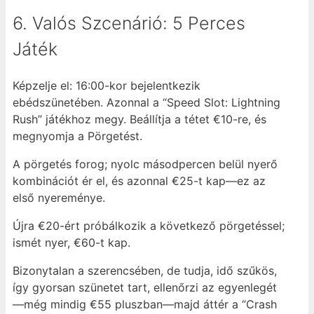
6. Valós Szcenárió: 5 Perces
Játék
Képzelje el: 16:00-kor bejelentkezik
ebédszünetében. Azonnal a “Speed Slot: Lightning
Rush” játékhoz megy. Beállítja a tétet €10-re, és
megnyomja a Pörgetést.
A pörgetés forog; nyolc másodpercen belül nyerő
kombinációt ér el, és azonnal €25-t kap—ez az
első nyereménye.
Újra €20-ért próbálkozik a következő pörgetéssel;
ismét nyer, €60-t kap.
Bizonytalan a szerencsében, de tudja, idő szűkös,
így gyorsan szünetet tart, ellenőrzi az egyenlegét
—még mindig €55 pluszban—majd áttér a “Crash