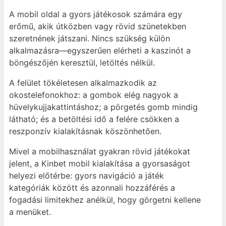
A mobil oldal a gyors játékosok számára egy
erőmű, akik útközben vagy rövid szünetekben
szeretnének játszani. Nincs szükség külön
alkalmazásra—egyszerűen elérheti a kaszinót a
böngészőjén keresztül, letöltés nélkül.
A felület tökéletesen alkalmazkodik az
okostelefonokhoz: a gombok elég nagyok a
hüvelykujjakattintáshoz; a pörgetés gomb mindig
látható; és a betöltési idő a felére csökken a
reszponzív kialakításnak köszönhetően.
Mivel a mobilhasználat gyakran rövid játékokat
jelent, a Kinbet mobil kialakítása a gyorsaságot
helyezi előtérbe: gyors navigáció a játék
kategóriák között és azonnali hozzáférés a
fogadási limitekhez anélkül, hogy görgetni kellene
a menüket.