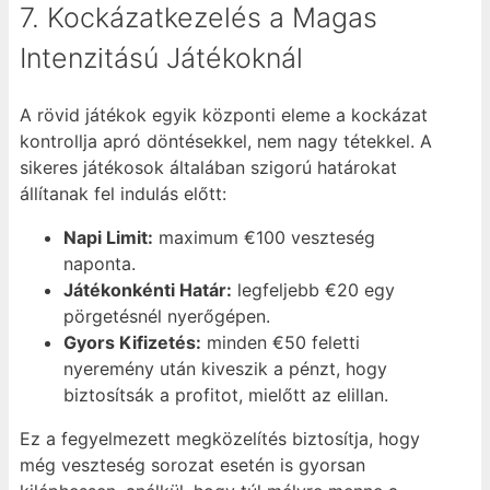
7. Kockázatkezelés a Magas
Intenzitású Játékoknál
A rövid játékok egyik központi eleme a kockázat
kontrollja apró döntésekkel, nem nagy tétekkel. A
sikeres játékosok általában szigorú határokat
állítanak fel indulás előtt:
Napi Limit:
maximum €100 veszteség
naponta.
Játékonkénti Határ:
legfeljebb €20 egy
pörgetésnél nyerőgépen.
Gyors Kifizetés:
minden €50 feletti
nyeremény után kiveszik a pénzt, hogy
biztosítsák a profitot, mielőtt az elillan.
Ez a fegyelmezett megközelítés biztosítja, hogy
még veszteség sorozat esetén is gyorsan