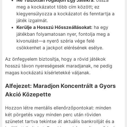
Ne Túlzottan Fogadjon Egy Játékra:
ossza
meg a kockázatot több cím között; ez
kiegyensúlyozza a kockázatot és fenntartja a
játék izgalmát.
Kerülje a Hosszú Hősszeállásokat:
ha egy
játékban folyamatosan nyer, fontolja meg a
kivonulást—a nyerő széria vége felé
csökkenhet a jackpot elérésének esélye.
Az önfegyelem biztosítja, hogy a rövid játékok
hosszú távon nyereségesek maradjanak, ne pedig
magas kockázatú kísérletekké váljanak.
Alfejezet: Maradjon Koncentrált a Gyors
Akció Közepette
Hozzon létre mentális ellenőrzőpontokat: minden
két pörgetés vagy minden perc után röviden
szünetet tartva tekintse át aktuális bankrollját és a