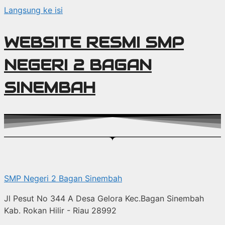
Langsung ke isi
WEBSITE RESMI SMP
NEGERI 2 BAGAN
SINEMBAH
SMP Negeri 2 Bagan Sinembah
Jl Pesut No 344 A Desa Gelora Kec.Bagan Sinembah
Kab. Rokan Hilir - Riau 28992