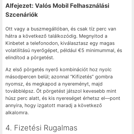
Alfejezet: Valós Mobil Felhasználási
Szcenáriók
Ott vagy a buszmegállóban, és csak tíz perc van
hátra a következő találkozódig. Megnyitod a
Kinbetet a telefonodon, kiválasztasz egy magas
volatilitású nyerőgépet, például €5 minimummal, és
elindítod a pörgetést.
Az első pörgetés nyerő kombinációt hoz nyolc
másodpercen belül; azonnal “Kifizetés” gombra
nyomsz, és megkapod a nyereményt, majd
továbblépsz. Öt pörgetést játszol kevesebb mint
húsz perc alatt, és kis nyereséget érhetsz el—pont
annyira, hogy izgatott maradj a következő
alkalomra.
4. Fizetési Rugalmas