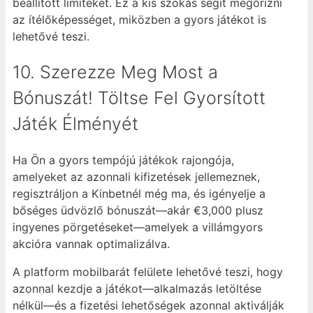
beállított limiteket. Ez a kis szokás segít megőrizni
az ítélőképességet, miközben a gyors játékot is
lehetővé teszi.
10. Szerezze Meg Most a
Bónuszát! Töltse Fel Gyorsított
Játék Élményét
Ha Ön a gyors tempójú játékok rajongója,
amelyeket az azonnali kifizetések jellemeznek,
regisztráljon a Kinbetnél még ma, és igényelje a
bőséges üdvözlő bónuszát—akár €3,000 plusz
ingyenes pörgetéseket—amelyek a villámgyors
akcióra vannak optimalizálva.
A platform mobilbarát felülete lehetővé teszi, hogy
azonnal kezdje a játékot—alkalmazás letöltése
nélkül—és a fizetési lehetőségek azonnal aktiválják