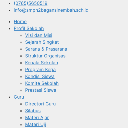
(0765)5650519
info@smpn2bagansinembah.sch.id
Home
Profil Sekolah
Visi dan Misi
Sejarah Singkat
Sarana & Prasarana
Struktur Organisasi
Kepala Sekolah
Program Kerja
Kondisi Siswa
Komite Sekolah
Prestasi Siswa
Guru
Directori Guru
Silabus
Materi Ajar
Materi Uji