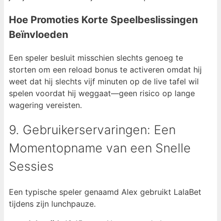
Hoe Promoties Korte Speelbeslissingen
Beïnvloeden
Een speler besluit misschien slechts genoeg te
storten om een reload bonus te activeren omdat hij
weet dat hij slechts vijf minuten op de live tafel wil
spelen voordat hij weggaat—geen risico op lange
wagering vereisten.
9. Gebruikerservaringen: Een
Momentopname van een Snelle
Sessies
Een typische speler genaamd Alex gebruikt LalaBet
tijdens zijn lunchpauze.