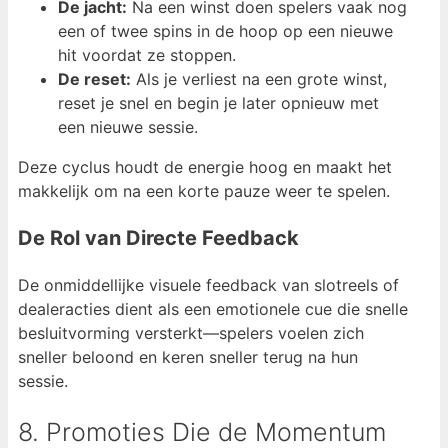
De jacht:
Na een winst doen spelers vaak nog
een of twee spins in de hoop op een nieuwe
hit voordat ze stoppen.
De reset:
Als je verliest na een grote winst,
reset je snel en begin je later opnieuw met
een nieuwe sessie.
Deze cyclus houdt de energie hoog en maakt het
makkelijk om na een korte pauze weer te spelen.
De Rol van Directe Feedback
De onmiddellijke visuele feedback van slotreels of
dealeracties dient als een emotionele cue die snelle
besluitvorming versterkt—spelers voelen zich
sneller beloond en keren sneller terug na hun
sessie.
8. Promoties Die de Momentum