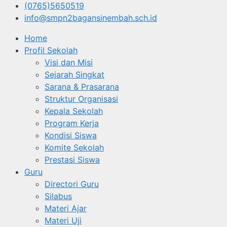
(0765)5650519
info@smpn2bagansinembah.sch.id
Home
Profil Sekolah
Visi dan Misi
Sejarah Singkat
Sarana & Prasarana
Struktur Organisasi
Kepala Sekolah
Program Kerja
Kondisi Siswa
Komite Sekolah
Prestasi Siswa
Guru
Directori Guru
Silabus
Materi Ajar
Materi Uji