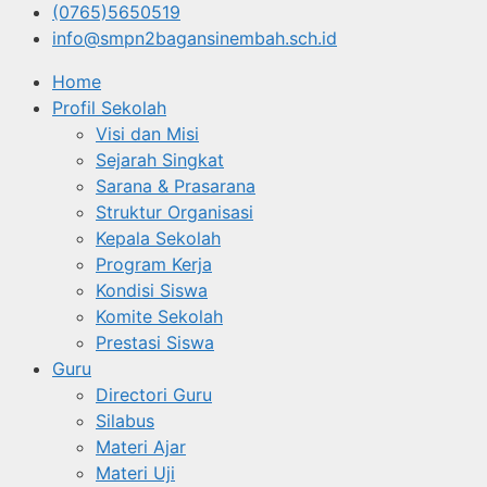
(0765)5650519
info@smpn2bagansinembah.sch.id
Home
Profil Sekolah
Visi dan Misi
Sejarah Singkat
Sarana & Prasarana
Struktur Organisasi
Kepala Sekolah
Program Kerja
Kondisi Siswa
Komite Sekolah
Prestasi Siswa
Guru
Directori Guru
Silabus
Materi Ajar
Materi Uji