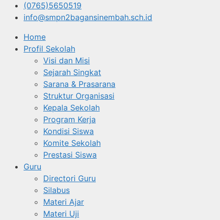
(0765)5650519
info@smpn2bagansinembah.sch.id
Home
Profil Sekolah
Visi dan Misi
Sejarah Singkat
Sarana & Prasarana
Struktur Organisasi
Kepala Sekolah
Program Kerja
Kondisi Siswa
Komite Sekolah
Prestasi Siswa
Guru
Directori Guru
Silabus
Materi Ajar
Materi Uji