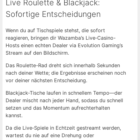
Live Roulette & Blackjack:
Sofortige Entscheidungen
Wenn du auf Tischspiele stehst, die sofort
reagieren, bringen dir Wazamba’s Live‑Casino-
Hosts einen echten Dealer via Evolution Gaming’s
Stream auf den Bildschirm.
Das Roulette-Rad dreht sich innerhalb Sekunden
nach deiner Wette; die Ergebnisse erscheinen noch
vor deiner nächsten Entscheidung.
Blackjack-Tische laufen in schnellem Tempo—der
Dealer mischt nach jeder Hand, sodass du schnell
setzen und das Momentum aufrechterhalten
kannst.
Da die Live‑Spiele in Echtzeit gestreamt werden,
wartest du nie auf eine Drehung oder