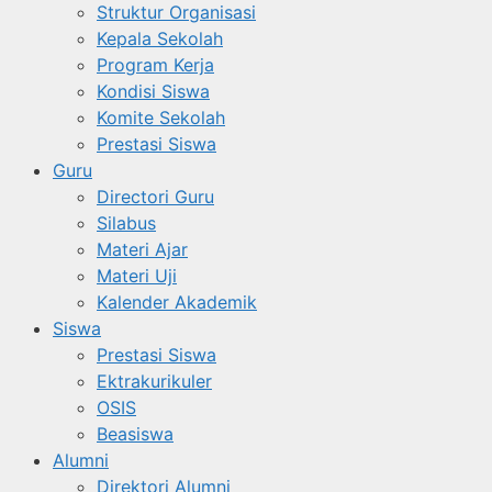
Struktur Organisasi
Kepala Sekolah
Program Kerja
Kondisi Siswa
Komite Sekolah
Prestasi Siswa
Guru
Directori Guru
Silabus
Materi Ajar
Materi Uji
Kalender Akademik
Siswa
Prestasi Siswa
Ektrakurikuler
OSIS
Beasiswa
Alumni
Direktori Alumni