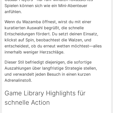
Spielen können sich wie ein Mini‑Abenteuer
anfühlen.
Wenn du Wazamba öffnest, wirst du mit einer
kuratierten Auswahl begrüßt, die schnelle
Entscheidungen fördert. Du setzt deinen Einsatz,
klickst auf Spin, beobachtest die Walzen, und
entscheidest, ob du erneut wetten möchtest—alles
innerhalb weniger Herzschläge.
Dieser Stil befriedigt diejenigen, die sofortige
Auszahlungen über langfristige Strategie stellen,
und verwandelt jeden Besuch in einen kurzen
Adrenalinstoß.
Game Library Highlights für
schnelle Action