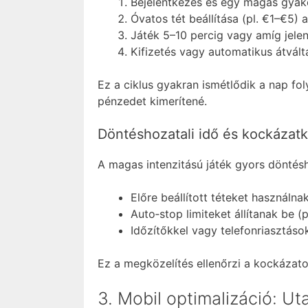
Bejelentkezés és egy magas gyako
Óvatos tét beállítása (pl. €1–€5)
Játék 5–10 percig vagy amíg jele
Kifizetés vagy automatikus átvál
Ez a ciklus gyakran ismétlődik a nap fo
pénzedet kimerítené.
Döntéshozatali idő és kockázat
A magas intenzitású játék gyors döntésh
Előre beállított téteket használn
Auto‑stop limiteket állítanak be 
Időzítőkkel vagy telefonriasztáso
Ez a megközelítés ellenőrzi a kockázato
3. Mobil optimalizáció: U