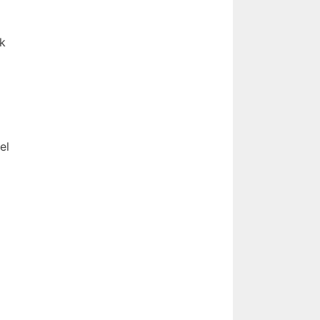
ék
el