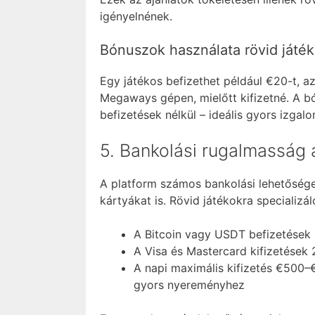
igényelnének.
Bónuszok használata rövid játé
Egy játékos befizethet például €20-t, 
Megaways gépen, mielőtt kifizetné. A b
befizetések nélkül – ideális gyors izga
5. Bankolási rugalmasság 
A platform számos bankolási lehetősége
kártyákat is. Rövid játékokra specializá
A Bitcoin vagy USDT befizetések 
A Visa és Mastercard kifizetések 
A napi maximális kifizetés €500–€
gyors nyereményhez