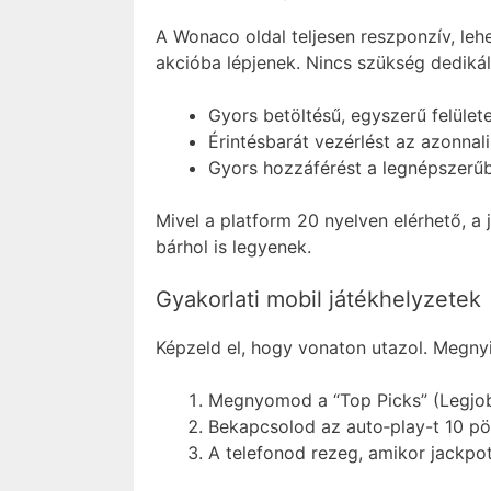
A Wonaco oldal teljesen reszponzív, leh
akcióba lépjenek. Nincs szükség dedikált
Gyors betöltésű, egyszerű felület
Érintésbarát vezérlést az azonnal
Gyors hozzáférést a legnépszer
Mivel a platform 20 nyelven elérhető, a
bárhol is legyenek.
Gyakorlati mobil játékhelyzetek
Képzeld el, hogy vonaton utazol. Megny
Megnyomod a “Top Picks” (Legjob
Bekapcsolod az auto‑play-t 10 pö
A telefonod rezeg, amikor jackpot 