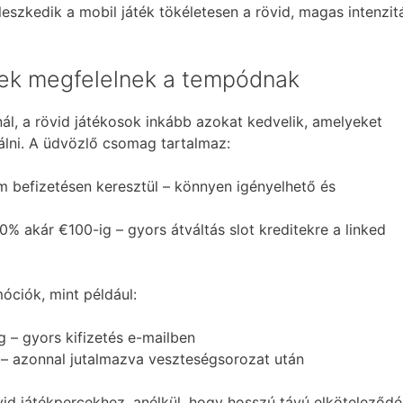
leszkedik a mobil játék tökéletesen a rövid, magas intenzit
yek megfelelnek a tempódnak
, a rövid játékosok inkább azokat kedvelik, amelyeket
álni. A üdvözlő csomag tartalmaz:
 befizetésen keresztül – könnyen igényelhető és
 akár €100-ig – gyors átváltás slot kreditekre a linked
ciók, mint például:
 – gyors kifizetés e-mailben
– azonnal jutalmazva veszteségsorozat után
övid játékpercekhez, anélkül, hogy hosszú távú elköteleződé