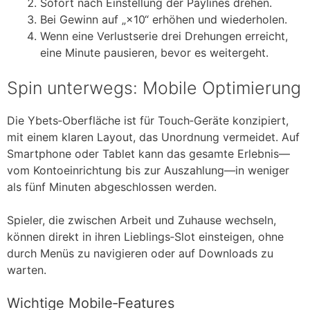
Sofort nach Einstellung der Paylines drehen.
Bei Gewinn auf „×10“ erhöhen und wiederholen.
Wenn eine Verlustserie drei Drehungen erreicht,
eine Minute pausieren, bevor es weitergeht.
Spin unterwegs: Mobile Optimierung
Die Ybets‑Oberfläche ist für Touch‑Geräte konzipiert,
mit einem klaren Layout, das Unordnung vermeidet. Auf
Smartphone oder Tablet kann das gesamte Erlebnis—
vom Kontoeinrichtung bis zur Auszahlung—in weniger
als fünf Minuten abgeschlossen werden.
Spieler, die zwischen Arbeit und Zuhause wechseln,
können direkt in ihren Lieblings‑Slot einsteigen, ohne
durch Menüs zu navigieren oder auf Downloads zu
warten.
Wichtige Mobile‑Features