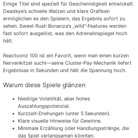
Einige Titel sind speziell für Geschwindigkeit entwickelt.
Deadeye’s schnelle Walzen und klare Grafiken
ermöglichen es den Spielern, das Ergebnis sofort zu
sehen. Sweet Rush Bonanza’s „wild“‑Features werden
fast sofort ausgelöst, was den Adrenalinspiegel hoch
hält.
Reactoonz 100 ist ein Favorit, wenn man einen kurzen
Nervenkitzel sucht—seine Cluster‑Pay‑Mechanik liefert
Ergebnisse in Sekunden und hält die Spannung hoch.
Warum diese Spiele glänzen
Niedrige Volatilität, aber hohes
Auszahlungspotenzial.
Kurzzeit‑Drehungen (unter 5 Sekunden).
Klare visuelle Hinweise für Gewinne.
Minimale Erzählung oder Handlungsstränge, die
das Spiel verlangsamen könnten.