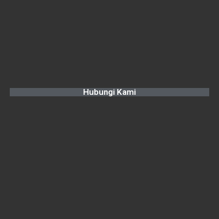
Hubungi Kami