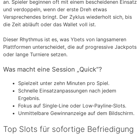
an. Spieler beginnen oft mit einem bescheidenen Einsatz
und verdoppeln, wenn der erste Dreh etwas
Versprechendes bringt. Der Zyklus wiederholt sich, bis
die Zeit abläuft oder das Wallet voll ist.
Dieser Rhythmus ist es, was
Ybets
von langsameren
Plattformen unterscheidet, die auf progressive Jackpots
oder lange Turniere setzen.
Was macht eine Session „Quick“?
Spielzeit unter zehn Minuten pro Spiel.
Schnelle Einsatzanpassungen nach jedem
Ergebnis.
Fokus auf Single‑Line oder Low‑Payline‑Slots.
Unmittelbare Gewinnanzeige auf dem Bildschirm.
Top Slots für sofortige Befriedigung