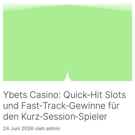
Ybets Casino: Quick‑Hit Slots
und Fast‑Track‑Gewinne für
den Kurz‑Session‑Spieler
24 Juni 2026
oleh
admin