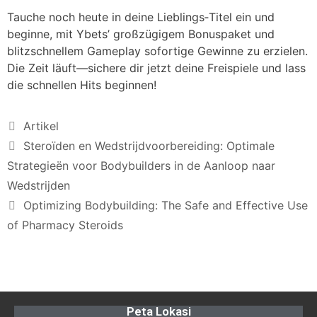
Tauche noch heute in deine Lieblings‑Titel ein und
beginne, mit Ybets’ großzügigem Bonuspaket und
blitzschnellem Gameplay sofortige Gewinne zu erzielen.
Die Zeit läuft—sichere dir jetzt deine Freispiele und lass
die schnellen Hits beginnen!
Artikel
Steroïden en Wedstrijdvoorbereiding: Optimale
Strategieën voor Bodybuilders in de Aanloop naar
Wedstrijden
Optimizing Bodybuilding: The Safe and Effective Use
of Pharmacy Steroids
Peta Lokasi