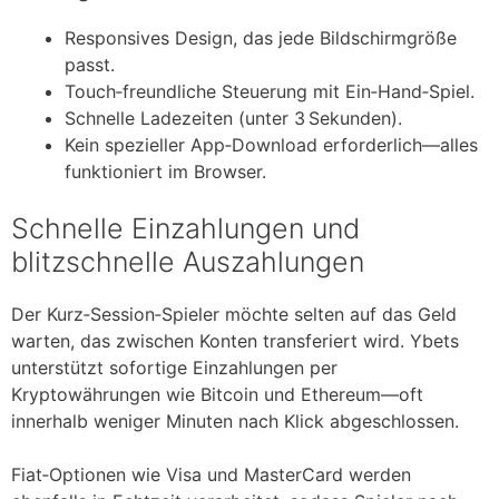
Responsives Design, das jede Bildschirmgröße
passt.
Touch‑freundliche Steuerung mit Ein‑Hand‑Spiel.
Schnelle Ladezeiten (unter 3 Sekunden).
Kein spezieller App‑Download erforderlich—alles
funktioniert im Browser.
Schnelle Einzahlungen und
blitzschnelle Auszahlungen
Der Kurz‑Session‑Spieler möchte selten auf das Geld
warten, das zwischen Konten transferiert wird. Ybets
unterstützt sofortige Einzahlungen per
Kryptowährungen wie Bitcoin und Ethereum—oft
innerhalb weniger Minuten nach Klick abgeschlossen.
Fiat‑Optionen wie Visa und MasterCard werden