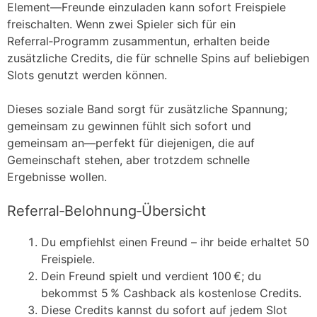
Element—Freunde einzuladen kann sofort Freispiele
freischalten. Wenn zwei Spieler sich für ein
Referral‑Programm zusammentun, erhalten beide
zusätzliche Credits, die für schnelle Spins auf beliebigen
Slots genutzt werden können.
Dieses soziale Band sorgt für zusätzliche Spannung;
gemeinsam zu gewinnen fühlt sich sofort und
gemeinsam an—perfekt für diejenigen, die auf
Gemeinschaft stehen, aber trotzdem schnelle
Ergebnisse wollen.
Referral‑Belohnung‑Übersicht
Du empfiehlst einen Freund – ihr beide erhaltet 50
Freispiele.
Dein Freund spielt und verdient 100 €; du
bekommst 5 % Cashback als kostenlose Credits.
Diese Credits kannst du sofort auf jedem Slot