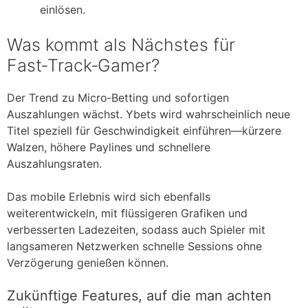
einlösen.
Was kommt als Nächstes für
Fast‑Track‑Gamer?
Der Trend zu Micro‑Betting und sofortigen
Auszahlungen wächst. Ybets wird wahrscheinlich neue
Titel speziell für Geschwindigkeit einführen—kürzere
Walzen, höhere Paylines und schnellere
Auszahlungsraten.
Das mobile Erlebnis wird sich ebenfalls
weiterentwickeln, mit flüssigeren Grafiken und
verbesserten Ladezeiten, sodass auch Spieler mit
langsameren Netzwerken schnelle Sessions ohne
Verzögerung genießen können.
Zukünftige Features, auf die man achten