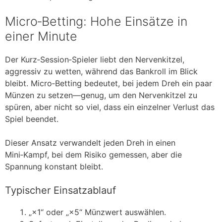
Micro‑Betting: Hohe Einsätze in
einer Minute
Der Kurz‑Session‑Spieler liebt den Nervenkitzel,
aggressiv zu wetten, während das Bankroll im Blick
bleibt. Micro‑Betting bedeutet, bei jedem Dreh ein paar
Münzen zu setzen—genug, um den Nervenkitzel zu
spüren, aber nicht so viel, dass ein einzelner Verlust das
Spiel beendet.
Dieser Ansatz verwandelt jeden Dreh in einen
Mini‑Kampf, bei dem Risiko gemessen, aber die
Spannung konstant bleibt.
Typischer Einsatzablauf
„×1“ oder „×5“ Münzwert auswählen.